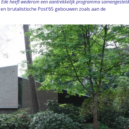
d Ede heeft wederom een aantrekkelijk programma samengesteld
e en brutalistische Post’65 gebouwen zoals aan de