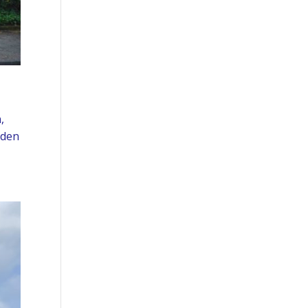
,
jden