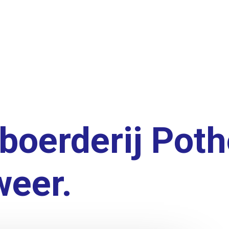
 boerderij Pot
weer.