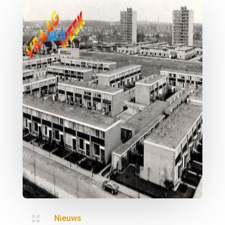

Nieuws