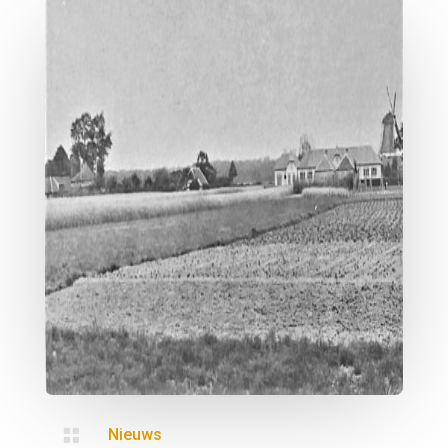

Nieuws