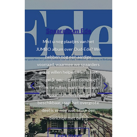
Spaaralbum Ede
Mist u nog plaatjes van het
JUMBO album over Oud-Ede? We
hebben nog een aardige
voorraad, waarmee we spaarders
graag willen helpen. Het is niet
mogelijk om nog een compleet
boek te vullen, want helaas zijn
een paar nummers niet meer
beschikbaar, maar het overgrote
deel is er nog wel. Stuur een
berichtje met de […]
Lees meer