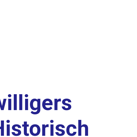
illigers
istorisch