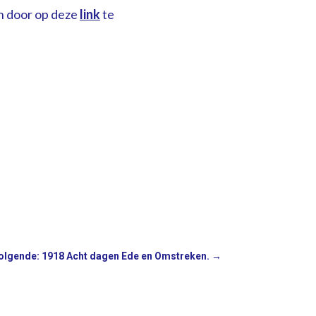
n door op deze
link
te
olgende: 1918 Acht dagen Ede en Omstreken.
→