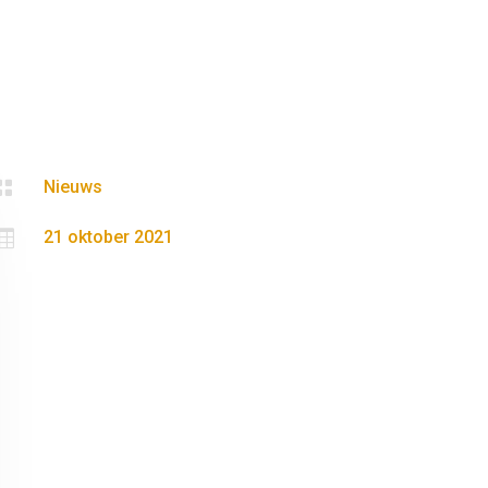

Nieuws

21 oktober 2021