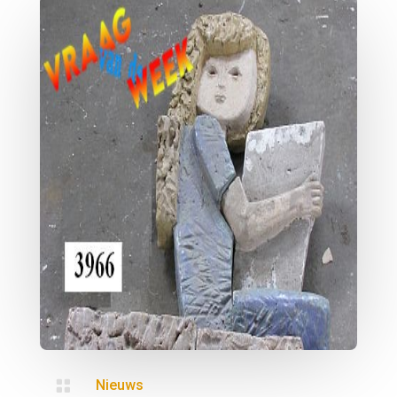

Nieuws