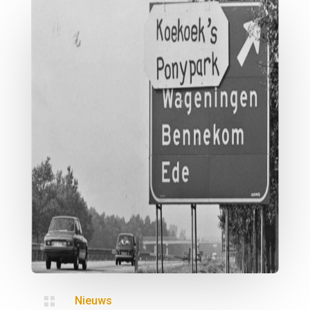

Nieuws