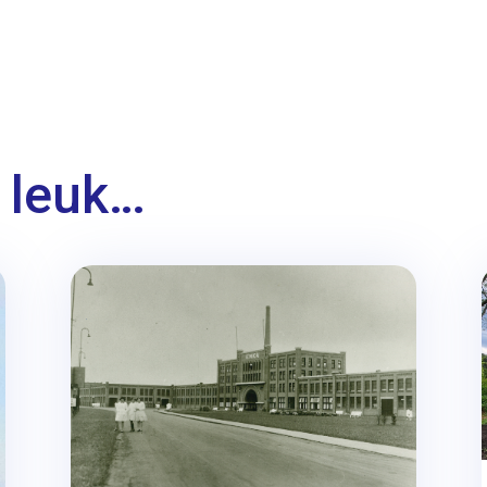
 leuk…