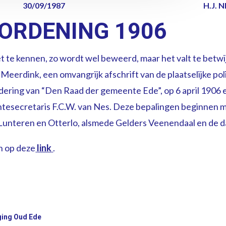
30/09/1987
H.J. 
RORDENING 1906
te kennen, zo wordt wel beweerd, maar het valt te betwij
Meerdink, een omvangrijk afschrift van de plaatselijke po
ering van “Den Raad der gemeente Ede”, op 6 april 1906
ntesecretaris F.C.W. van Nes. Deze bepalingen beginnen
Lunteren en Otterlo, alsmede Gelders Veenendaal en de 
an op deze
link
.
ging Oud Ede